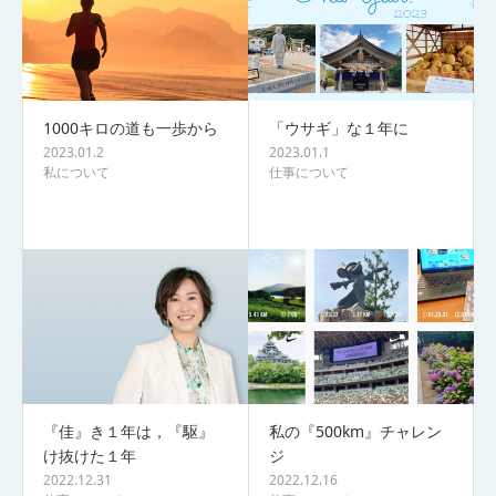
1000キロの道も一歩から
「ウサギ」な１年に
2023.01.2
2023.01.1
私について
仕事について
『佳』き１年は，『駆』
私の『500km』チャレン
け抜けた１年
ジ
2022.12.31
2022.12.16