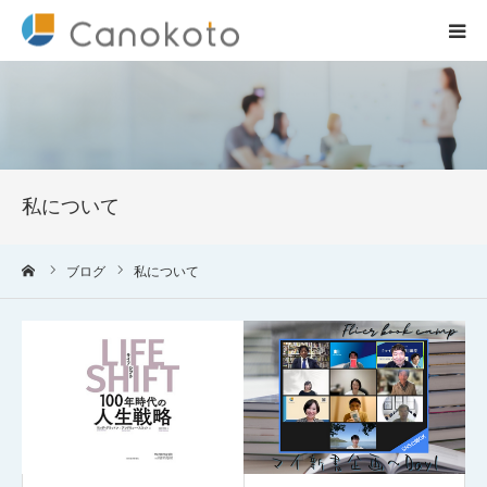
HOME
サービス紹介
私について
会社概要
ーム
ブログ
私について
ブログ
実績
コラム一覧
お問合せ