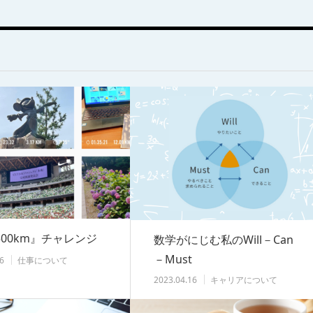
00km』チャレンジ
数学がにじむ私のWill－Can
－Must
6
仕事について
2023.04.16
キャリアについて