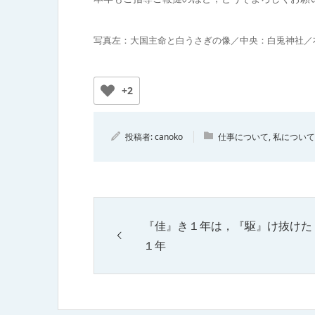
写真左：大国主命と白うさぎの像／中央：白兎神社／
+2
投稿者:
canoko
仕事について
,
私について
『佳』き１年は，『駆』け抜けた
１年