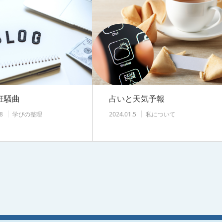
狂騒曲
占いと天気予報
8
学びの整理
2024.01.5
私について