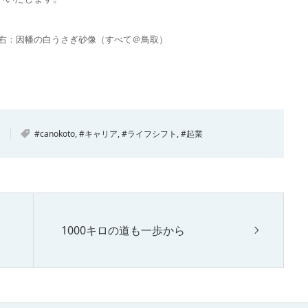
右：因幡の白うさぎ砂像（すべて＠鳥取）
#canokoto
,
#キャリア
,
#ライフシフト
,
#起業
1000キロの道も一歩から