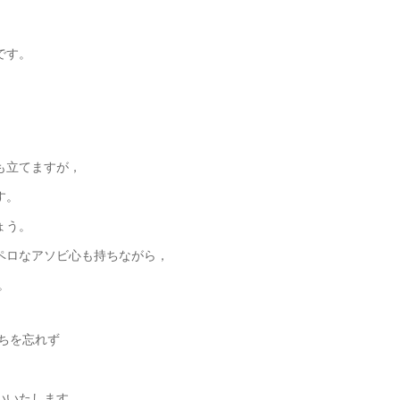
です。
も立てますが，
す。
ょう。
ペロなアソビ心も持ちながら，
。
持ちを忘れず
いいたします。