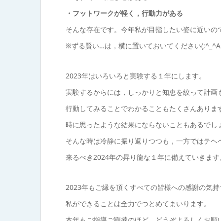
・フットワークが軽く，行動力がある
そんな存在です。今年私が目指したい姿に近いの
※ずる賢い…は，横に置いておいてください(;^_^A
2023年はいろいろと実験する１年にします。
実験するからには，しっかりと知恵を絞って計画
行動してみることでわかることもたくさんありま
時に思ったような結果にならないこともあるでし
そんな時は冷静に振り返りつつも，一方ではテヘ
来るべき2024年の昇り龍な１年に備えていきます
2023年もご縁を頂くすべての皆様への感謝の気
私ができることは全力でつとめてまいります。
本年もご指導ご鞭撻のほど，どうぞよろしくお願