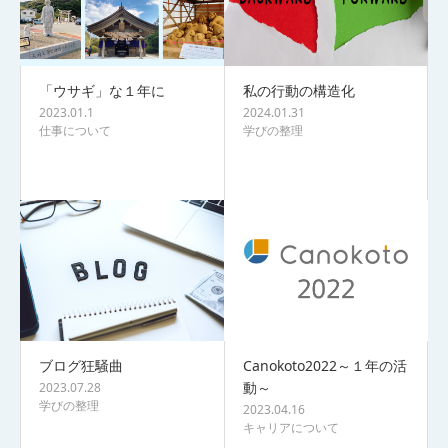
「ウサギ」な１年に
私の行動の構造化
2023.01.1
2024.01.31
仕事について
学びの整理
ブログ狂騒曲
Canokoto2022～１年の活
動～
2023.07.28
学びの整理
2023.04.16
キャリアについて