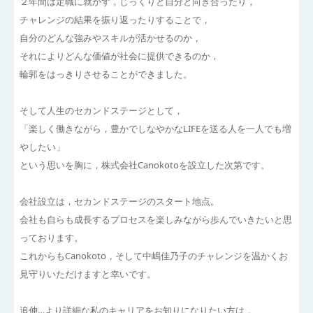
２年間は定職に就かず，じっくりと自分と向き合ったり，
チャレンジの結果を振り返ったりすることで，
自分のどんな強みやスキルが活かせるのか，
それによりどんな価値が社会に提供できるのか，
輪郭をはっきりさせることができました。
そして人生のセカンドステージとして，
「楽しく働きながら，豊かでしなやかなLIFEを送る人を一人でも増
やしたい」
という思いを胸に，株式会社Canokotoを設立した次第です。
会社設立は，セカンドステージのスタート地点。
会社も自らも成長するプロセスを楽しみながら歩んでいきたいと思
っております。
これからもCanokoto，そして中嶋佳乃子のチャレンジを温かくお
見守りいただけますと幸いです。
追伸…より詳細な私のキャリアをお知りになりたい方は，