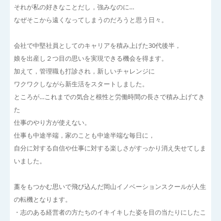
それが私の好きなことだし，強みなのに…
なぜそこから遠くなってしまうのだろうと思う日々。
会社で中堅社員としてのキャリアを積み上げた30代後半，
娘を出産し２つ目の思いを実現できる機会を得ます。
加えて，管理職も打診され，新しいチャレンジに
ワクワクしながら新生活をスタートしました。
ところが…これまでの気合と根性と労働時間の長さで積み上げてき
た
仕事のやり方が使えない。
仕事も中途半端，家のことも中途半端な毎日に，
自分に対する自信や仕事に対する楽しさがすっかり消え失せてしま
いました。
藁をもつかむ思いで飛び込んだ岡山イノベーションスクールが人生
の転機となります。
・志のある経営者の方たちのイキイキした姿を目の当たりにしたこ