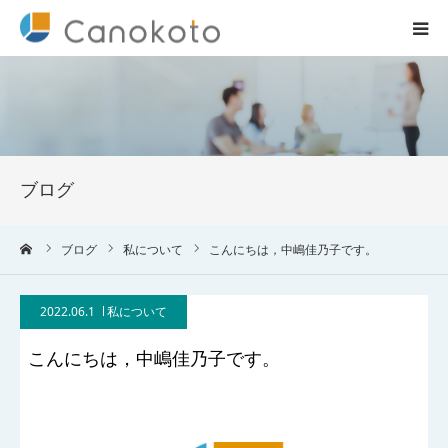
HOME
サービス紹介
ブログ
会社概要
ーム
ブログ
私について
こんにちは，中嶋佳乃子です。
ブログ
2022.06.1
私について
実績
こんにちは，中嶋佳乃子です。
コラム一覧
お問合せ