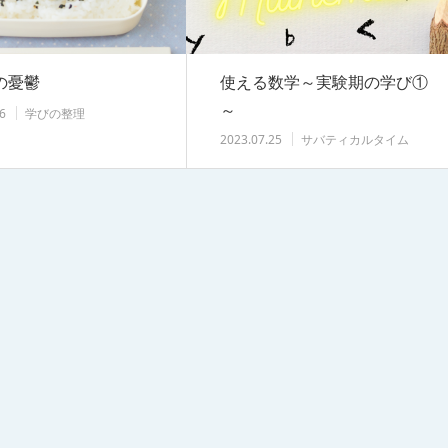
の憂鬱
使える数学～実験期の学び①
～
6
学びの整理
2023.07.25
サバティカルタイム