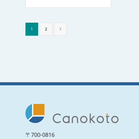
1
2
〒700-0816