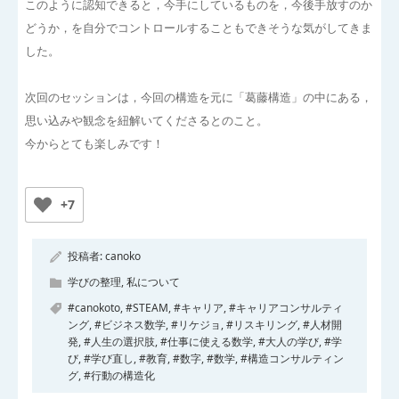
このように認知できると，今手にしているものを，今後手放すのか
どうか，を自分でコントロールすることもできそうな気がしてきま
した。
次回のセッションは，今回の構造を元に「葛藤構造」の中にある，
思い込みや観念を紐解いてくださるとのこと。
今からとても楽しみです！
+7
投稿者:
canoko
学びの整理
,
私について
#canokoto
,
#STEAM
,
#キャリア
,
#キャリアコンサルティ
ング
,
#ビジネス数学
,
#リケジョ
,
#リスキリング
,
#人材開
発
,
#人生の選択肢
,
#仕事に使える数学
,
#大人の学び
,
#学
び
,
#学び直し
,
#教育
,
#数字
,
#数学
,
#構造コンサルティン
グ
,
#行動の構造化