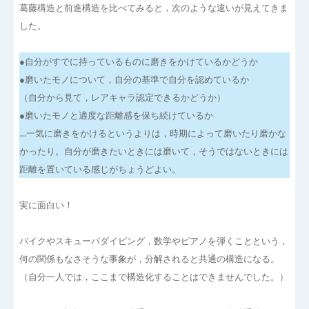
葛藤構造と前進構造を比べてみると，次のような違いが見えてきま
した。
●自分がすでに持っているものに磨きをかけているかどうか
●磨いたモノについて，自分の基準で自分を認めているか
（自分から見て，レアキャラ認定できるかどうか）
●磨いたモノと適度な距離感を保ち続けているか
…一気に磨きをかけるというよりは，時期によって磨いたり磨かな
かったり。自分が磨きたいときには磨いて，そうではないときには
距離を置いている感じがちょうどよい。
実に面白い！
バイクやスキューバダイビング，数学やピアノを弾くことという，
何の関係もなさそうな事象が，分解されると共通の構造になる。
（自分一人では，ここまで構造化することはできませんでした。）