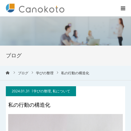
HOME
サービス紹介
ブログ
会社概要
ーム
ブログ
学びの整理
私の行動の構造化
ブログ
2024.01.31
学びの整理
,
私について
実績
私の行動の構造化
コラム一覧
お問合せ