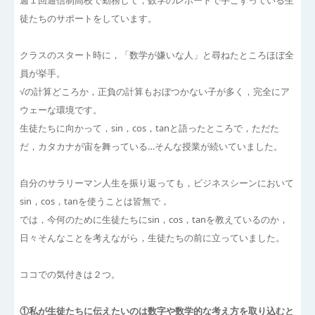
週１回通信制高校で勤務して，数学のレポートで手こずっている生
徒たちのサポートをしています。
クラスのスタート時に，「数学が嫌いな人」と尋ねたところほぼ全
員が挙手。
√の計算どころか，正負の計算もおぼつかない子が多く，完全にア
ウェーな環境です。
生徒たちに向かって，sin，cos，tanと語ったところで，ただた
だ，カタカナが宙を舞っている…そんな授業が続いていました。
自分のサラリーマン人生を振り返っても，ビジネスシーンにおいて
sin，cos，tanを使うことは皆無で，
では，今何のために生徒たちにsin，cos，tanを教えているのか，
日々そんなことを考えながら，生徒たちの前に立っていました。
ココでの気付きは２つ。
①私が生徒たちに伝えたいのは数字や数学的な考え方を取り込むと