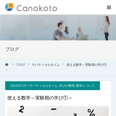
HOME
サービス紹介
ブログ
会社概要
ーム
ブログ
サバティカルタイム
使える数学～実験期の学び①
ブログ
～
実績
2023.07.25
サバティカルタイム
,
学びの整理
,
数学について
コラム一覧
使える数学～実験期の学び①～
お問合せ