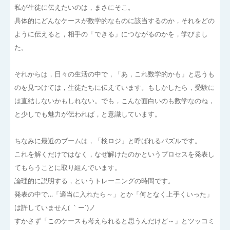
私が生徒に伝えたいのは，まさにそこ。
具体的にどんなケースが数学的なものに該当するのか，それをどの
ように伝えると，相手の「できる」につながるのかを，学びまし
た。
それからは，日々の生活の中で，「あ，これ数学的かも」と思うも
のを見つけては，生徒たちに伝えています。もしかしたら，受験に
は直結しないかもしれない。でも，こんな面白いのも数学なのね，
と少しでも魅力が伝われば，と意識しています。
ちなみに最近のブームは，「検ロジ」と呼ばれるパズルです。
これを解くだけではなく，なぜ解けたのかというプロセスを発表し
てもらうことに取り組んでいます。
論理的に説明する，というトレーニングの時間です。
発表の中で…「適当に入れたら～」とか「何となく上手くいった」
は許していません( ｀ー´)ノ
すかさず「このケースも考えられると思うんだけど～」とツッコミ