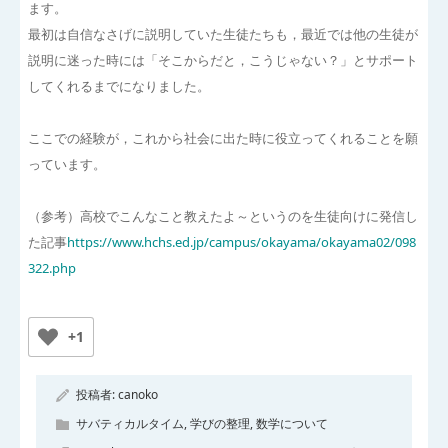
ます。
最初は自信なさげに説明していた生徒たちも，最近では他の生徒が
説明に迷った時には「そこからだと，こうじゃない？」とサポート
してくれるまでになりました。
ここでの経験が，これから社会に出た時に役立ってくれることを願
っています。
（参考）高校でこんなこと教えたよ～というのを生徒向けに発信し
た記事
https://www.hchs.ed.jp/campus/okayama/okayama02/098
322.php
+1
投稿者:
canoko
サバティカルタイム
,
学びの整理
,
数学について