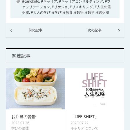
#canokoto
,
#キャリア
,
#キャリアコンサルティング
,
#フ
ァシリテーション
,
#リケジョ
,
#リスキリング
,
#人生の選
択肢
,
#大人の学び
,
#学び
,
#教育
,
#数字
,
#数学
,
#選択肢
前の記事
次の記事
関連記事
お弁当の憂鬱
「LIFE SHIFT」
2023.07.26
2023.07.22
学びの整理
キャリアについて