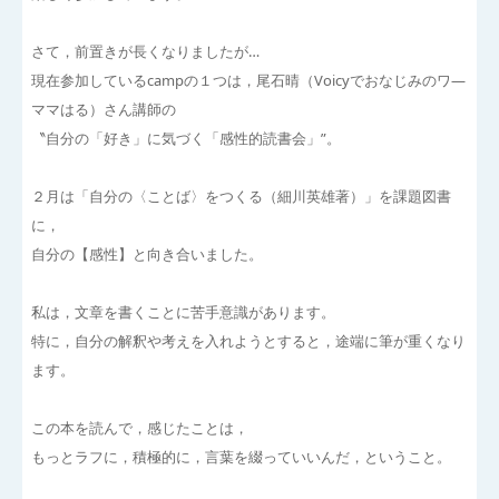
さて，前置きが長くなりましたが…
現在参加しているcampの１つは，尾石晴（Voicyでおなじみのワ―
ママはる）さん講師の
〝自分の「好き」に気づく「感性的読書会」”。
２月は「自分の〈ことば〉をつくる（細川英雄著）」を課題図書
に，
自分の【感性】と向き合いました。
私は，文章を書くことに苦手意識があります。
特に，自分の解釈や考えを入れようとすると，途端に筆が重くなり
ます。
この本を読んで，感じたことは，
もっとラフに，積極的に，言葉を綴っていいんだ，ということ。