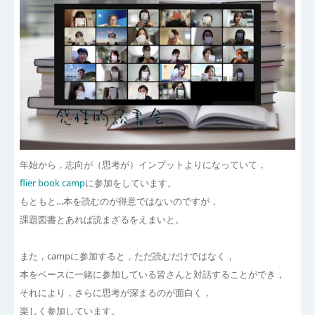
年始から，志向が（思考が）インプットよりになっていて，
flier book camp
に参加をしています。
もともと…本を読むのが得意ではないのですが，
課題図書とあれば読まざるをえまいと。
また，campに参加すると，ただ読むだけではなく，
本をベースに一緒に参加している皆さんと対話することができ，
それにより，さらに思考が深まるのが面白く，
楽しく参加しています。