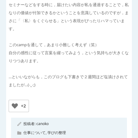
セミナーなどをする時に，届けたい内容が私を通過することで，私
なりの価値が付加できるかということを意識しているのですが，ま
さに「〈私〉をくぐらせる」という表現がぴったりハマっていま
す。
このcampを通して，あまり小難しく考えず（笑）
自分の感性に従って言葉を綴ってみよう，という気持ちが大きくな
りつつあります。
…といいながらも，このブログも下書きで２週間ほど塩漬けされて
ましたが…(-_-;)
+2
投稿者:
canoko
仕事について
,
学びの整理