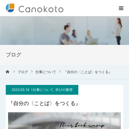
HOME
サービス紹介
ブログ
会社概要
ーム
ブログ
仕事について
『自分の〈ことば〉をつくる』
ブログ
2023.03.16
仕事について
,
学びの整理
実績
『自分の〈ことば〉をつくる』
コラム一覧
お問合せ