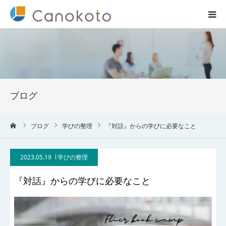
HOME
サービス紹介
ブログ
会社概要
ーム
ブログ
学びの整理
『対話』からの学びに必要なこと
ブログ
2023.05.19
学びの整理
実績
『対話』からの学びに必要なこと
コラム一覧
お問合せ