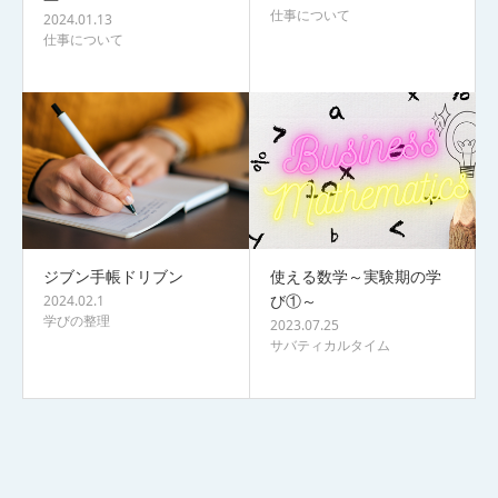
仕事について
2024.01.13
仕事について
ジブン手帳ドリブン
使える数学～実験期の学
び①～
2024.02.1
学びの整理
2023.07.25
サバティカルタイム