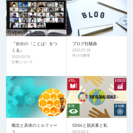
『自分の〈ことば〉をつ
ブログ狂騒曲
くる』
2023.07.28
学びの整理
2023.03.16
仕事について
概念と具体のミルフィー
SDGsと脱炭素と私
ユ
2023.02.3