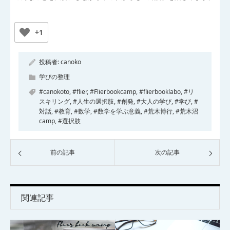
+1
投稿者:
canoko
学びの整理
#canokoto
,
#flier
,
#Flierbookcamp
,
#flierbooklabo
,
#リ
スキリング
,
#人生の選択肢
,
#創発
,
#大人の学び
,
#学び
,
#
対話
,
#教育
,
#数学
,
#数学を学ぶ意義
,
#荒木博行
,
#荒木沼
camp
,
#選択肢
前の記事
次の記事
関連記事