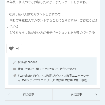
半年後，何人の方とお話したのか，またレポートしますね。
…なお，延べ人数でカウントしますので，
同じ方を複数人でカウントすることになりますが，ご容赦くださ
い(/ω＼)
どうせなら，数が多い方がモチベーションもあがるので～(^^)/
+1
投稿者:
canoko
仕事について
,
働くことについて
,
数学について
#canokoto
,
#ビジネス教育
,
#ビジネス教育ユニバーシテ
ィ
,
#ポジティブスコアリング
,
#数字
,
#数学
,
#飯山晄朗
前の記事
次の記事