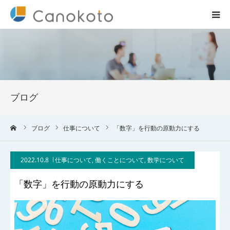
HOME
サービス紹介
ブログ
会社概要
ーム
ブログ
仕事について
「数字」を行動の原動力にする
ブログ
2022.10.8
仕事について
,
働くことについて
,
数学について
実績
「数字」を行動の原動力にする
コラム一覧
お問合せ