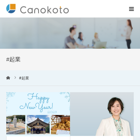
HOME
サービス紹介
#起業
会社概要
ーム
#起業
ブログ
実績
コラム一覧
お問合せ