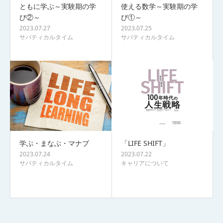
ともに学ぶ～実験期の学
使える数学～実験期の学
び②～
び①～
2023.07.27
2023.07.25
サバティカルタイム
サバティカルタイム
学ぶ・まなぶ・マナブ
「LIFE SHIFT」
2023.07.24
2023.07.22
サバティカルタイム
キャリアについて