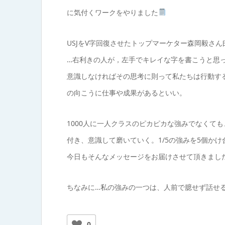
に気付くワークをやりました
USJをV字回復させたトップマーケター森岡毅さ
…右利きの人が，左手でキレイな字を書こうと思
意識しなければその思考に則って私たちは行動す
の向こうに仕事や成果があるといい。
1000人に一人クラスのピカピカな強みでなくて
付き、意識して磨いていく。1/5の強みを5個かけ合
今日もそんなメッセージをお届けさせて頂きまし
ちなみに…私の強みの一つは、人前で臆せず話せ
0