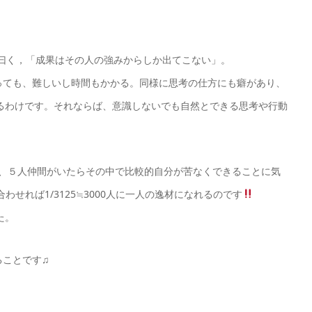
ん曰く，「成果はその人の強みからしか出てこない」。
っても、難しいし時間もかかる。同様に思考の仕方にも癖があり、
るわけです。それならば、意識しないでも自然とできる思考や行動
も、５人仲間がいたらその中で比較的自分が苦なくできることに気
わせれば1/3125≒3000人に一人の逸材になれるのです
た。
ることです♫