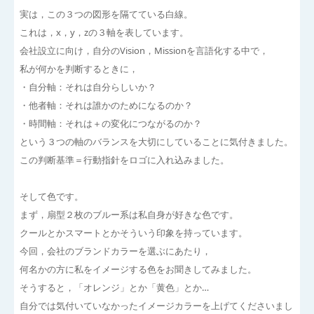
実は，この３つの図形を隔てている白線。
これは，x，y，zの３軸を表しています。
会社設立に向け，自分のVision，Missionを言語化する中で，
私が何かを判断するときに，
・自分軸：それは自分らしいか？
・他者軸：それは誰かのためになるのか？
・時間軸：それは＋の変化につながるのか？
という３つの軸のバランスを大切にしていることに気付きました。
この判断基準＝行動指針をロゴに入れ込みました。
そして色です。
まず，扇型２枚のブルー系は私自身が好きな色です。
クールとかスマートとかそういう印象を持っています。
今回，会社のブランドカラーを選ぶにあたり，
何名かの方に私をイメージする色をお聞きしてみました。
そうすると，「オレンジ」とか「黄色」とか…
自分では気付いていなかったイメージカラーを上げてくださいまし