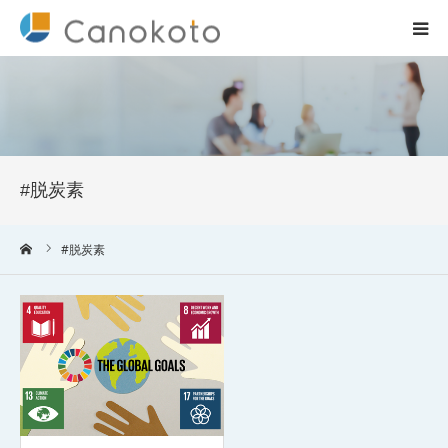
HOME
サービス紹介
#脱炭素
会社概要
ーム
#脱炭素
ブログ
実績
コラム一覧
お問合せ