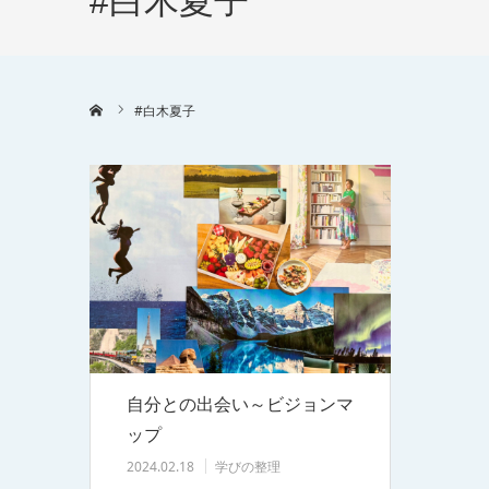
#白木夏子
ホーム
#白木夏子
自分との出会い～ビジョンマ
ップ
2024.02.18
学びの整理