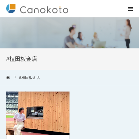
HOME
サービス紹介
#植田板金店
会社概要
ーム
#植田板金店
ブログ
実績
コラム一覧
お問合せ