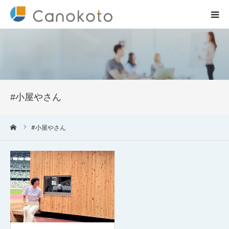
HOME
サービス紹介
#小屋やさん
会社概要
ーム
#小屋やさん
ブログ
実績
コラム一覧
お問合せ