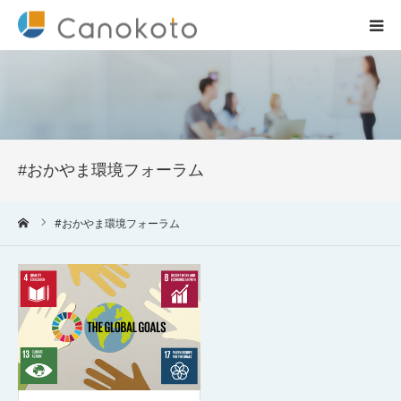
HOME
サービス紹介
#おかやま環境フォーラム
会社概要
ーム
#おかやま環境フォーラム
ブログ
実績
コラム一覧
お問合せ