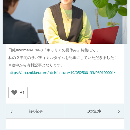
日経×womanARIAの「キャリアの夏休み」特集にて，
私の２年間のサバティカルタイムを記事にしていただきました！
※途中から有料記事となります。
https://aria.nikkei.com/atcl/feature/19/052500133/060100001/
+1
前の記事
次の記事