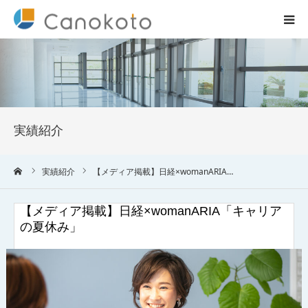
HOME
サービス紹介
実績紹介
会社概要
ーム
実績紹介
【メディア掲載】日経×womanARIA…
ブログ
【メディア掲載】日経×womanARIA「キャリア
実績
の夏休み」
コラム一覧
お問合せ