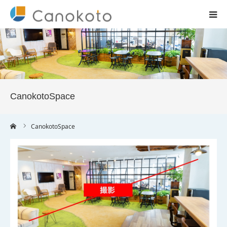
HOME
サービス紹介
CanokotoSpace
会社概要
ーム
CanokotoSpace
ブログ
実績
コラム一覧
お問合せ