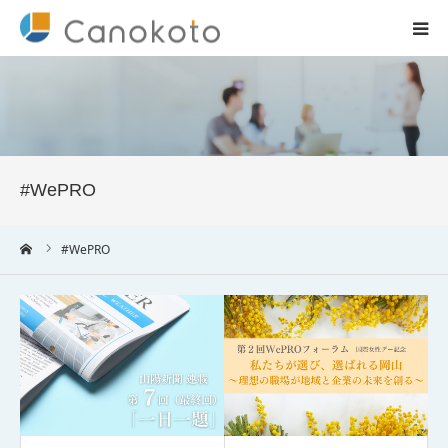
HOME
サービス紹介
#WePRO
会社概要
ーム
#WePRO
ブログ
実績
コラム一覧
お問合せ