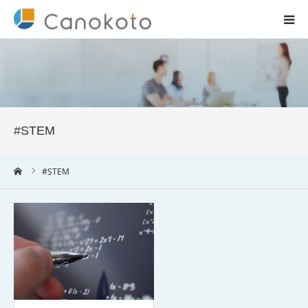
HOME
サービス紹介
#STEM
会社概要
ーム
#STEM
ブログ
実績
コラム一覧
お問合せ