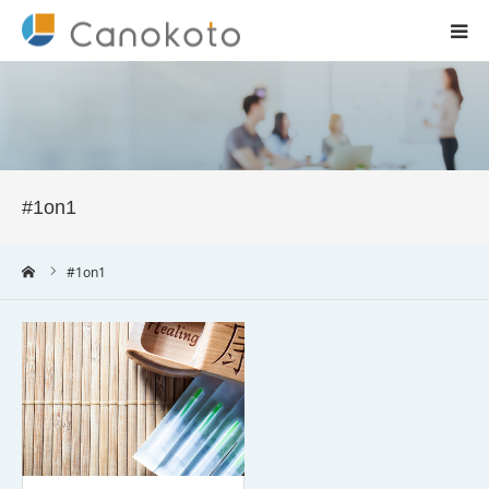
HOME
サービス紹介
#1on1
会社概要
ーム
#1on1
ブログ
実績
コラム一覧
お問合せ